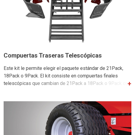
Compuertas Traseras Telescópicas
Este kit le permite elegir el paquete estándar de 21Pack,
18Pack o 9Pack. El kit consiste en compuertas finales
telescópicas que cambian de 21Pack a 18Pack o 9Pack con
el tirón de un pasador. Los rodillos de expulsión idráulicos
son necesarios para mover el 9Pack en el rodillo y también
se recomiendan para el 18Pack.