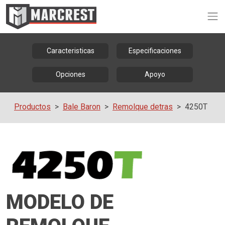
Op
Caracteristicas
Especificaciones
Opciones
Apoyo
Productos
Bale Baron
Remolque detras
4250T
MODELO DE