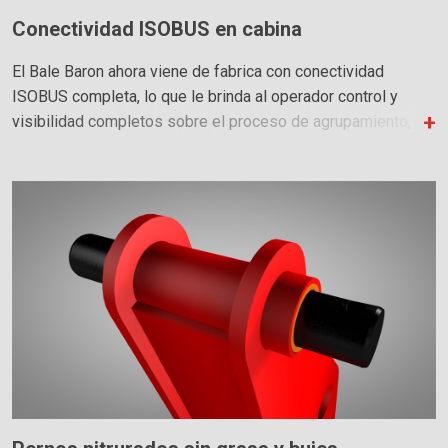
Conectividad ISOBUS en cabina
El Bale Baron ahora viene de fabrica con conectividad
ISOBUS completa, lo que le brinda al operador control y
visibilidad completos sobre el proceso de agrupamiento,
directamente desde la cabina. Observe la construcción de
cada paquete a medida que se rastrea y cuenta cada fardo
tanto en modo automático como manual - para precisión
cada vez. El Bale Baron trabajará con y sin ISOBUS. Si su
tractor no tiene una pantalla ISOBUS, una pantalla opcional
está disponible. El Bale Baron también funcionará sin
ISOBUS utilizando el control estándar en la cabina.