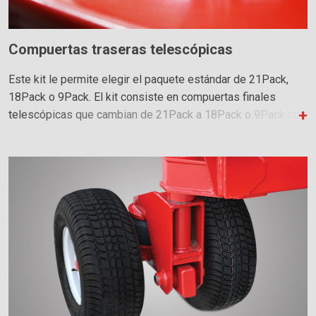
Compuertas traseras telescópicas
Este kit le permite elegir el paquete estándar de 21Pack,
18Pack o 9Pack. El kit consiste en compuertas finales
telescópicas que cambian de 21Pack a 18Pack o 9Pack con
el tirón de un pasador. Los rodillos de expulsión hidráulicos
son necesarios para mover el 9Pack en el rodillo y también
se recomiendan para el 18Pack.