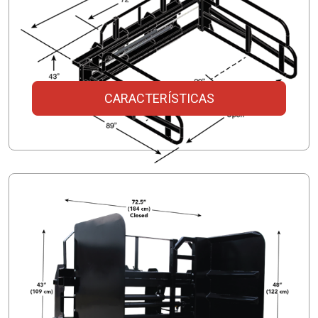
CARACTERÍSTICAS
The Squeeze
Brazo de 2 metros de longitud
Respaldo desmontable opcional
Bastidor resistente como estándar
Agarra 1 o 2 paquetes/cuadrados grandes