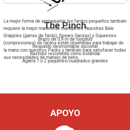
La mejor forma de empaquetar los fardos pequeños también
The Pinch
requiere la mejor manera de manejarlos. Nuestras Bale
Grapples (garras de fardo), Spears (lanzas) y Squeezes
Brazo de 0,9 m de longitud
(compresiones) de fardos están diseñadas para trabajar de
Respaldo desmontable opcional
la mano con nuestros Packs y también para satisfacer todas
Bastidor resistente como estándar
sus necesidades de manejo de heno.
Agarra 1 o 2 paquetes/cuadrados grandes
APOYO