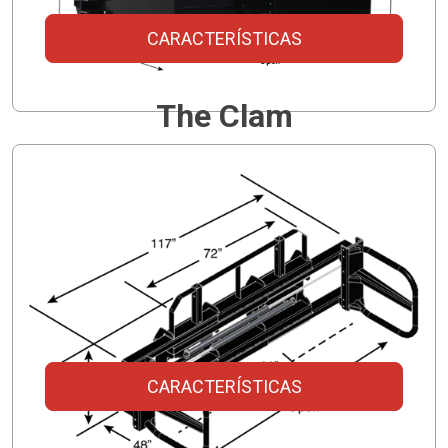
CARACTERÍSTICAS
The Clam
Brazo de 0,9 m de longitud
Respaldo desmontable opcional
Bastidor resistente como estándar
Agarra 1 o 2 paquetes/cuadrados grandes
CARACTERÍSTICAS