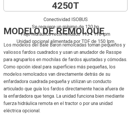
4250T
Conectividad ISOBUS
Se requiere un mínimo de 120 hp
MODELO DE REMOLQUE
Flujo hidráulico recomendado 113 - 170 lpm
Unidad opcional alimentada por TDF de 150 lpm
Los modelos del Bale Baron remolcadas toman pequeños y
valiosos fardos cuadrados y usan un anudador de Rasspe
para agruparlos en mochilas de fardos ajustadas y cómodas.
Como opción ideal para superficies más pequeñas, los
modelos remolcados van directamente detrás de su
enfardadora cuadrada pequeña y utilizan un conducto
articulado que guía los fardos directamente hacia afuera de
la enfardadora que tenga. La unidad funciona bien mediante
fuerza hidráulica remota en el tractor o por una unidad
eléctrica opcional.