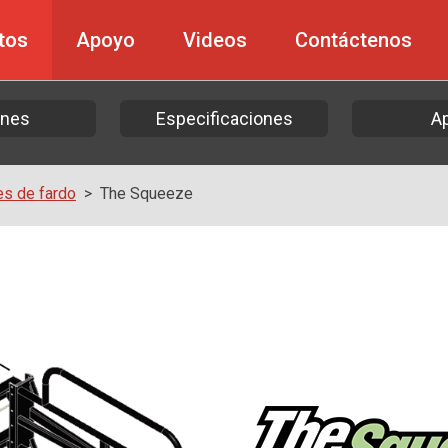
tos
Apoyo
Videos
Contáctenos
ones
Especificaciones
A
s de fardo
The Squeeze