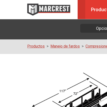
Produc
Opci
Productos
Manejo de fardos
Compresione