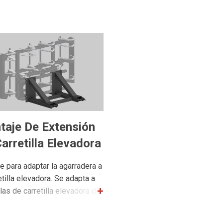
taje De Extensión
arretilla Elevadora
e para adaptar la agarradera a
etilla elevadora. Se adapta a
llas de carretilla elevadora de
.5" de ancho, 2.5" de alto y
largo.