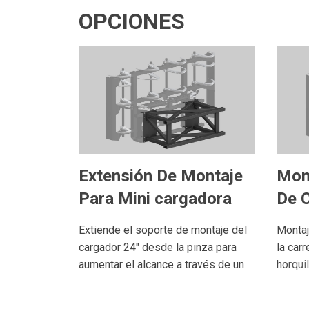
OPCIONES
Mon
Extensión De Montaje
De C
Para Mini cargadora
Montaj
Extiende el soporte de montaje del
la carr
cargador 24" desde la pinza para
horqui
aumentar el alcance a través de un
hasta 5
remolque con un cargador
42" de 
deslizante.