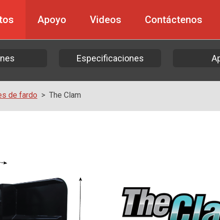
tos
Apoyo
Videos
Contáctenos
ones
Especificaciones
A
s de fardo
The Clam