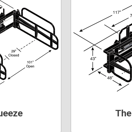
ueeze
The