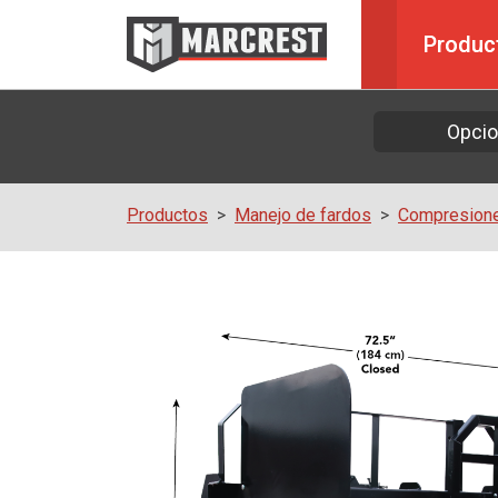
Produc
Opci
Productos
Manejo de fardos
Compresione