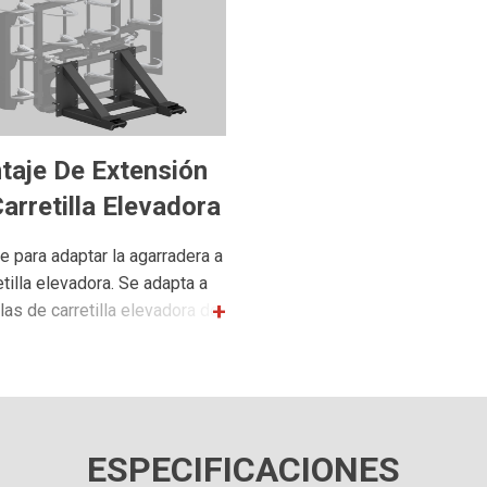
taje De Extensión
arretilla Elevadora
e para adaptar la agarradera a
etilla elevadora. Se adapta a
llas de carretilla elevadora de
.5" de ancho, 2.5" de alto y
largo.
ESPECIFICACIONES