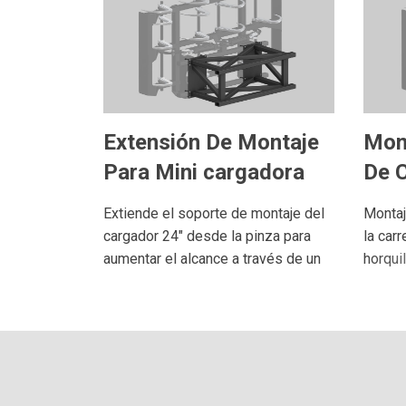
Mon
Extensión De Montaje
De C
Para Mini cargadora
Montaj
Extiende el soporte de montaje del
la carr
cargador 24" desde la pinza para
horqui
aumentar el alcance a través de un
hasta 5
remolque con un cargador
42" de 
deslizante.