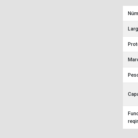
Núm
Larg
Prot
Mar
Peso
Capa
Func
reqi