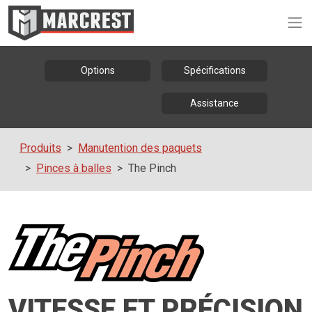
Op
Options
Spécifications
Assistance
Produits
Manutention des paquets
Pinces à balles
The Pinch
VITESSE ET PRÉCISION