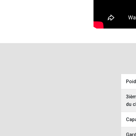
Poid
3ièm
du c
Capa
Gard